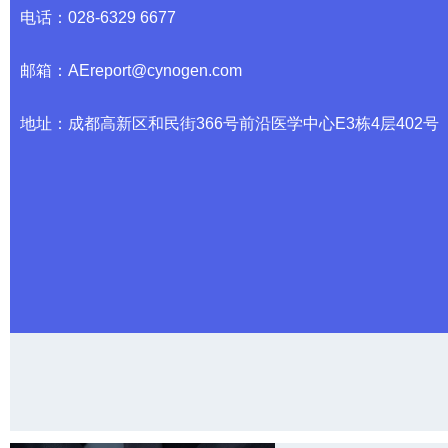
电话：028-6329 6677
邮箱：AEreport@cynogen.com
地址：成都高新区和民街366号前沿医学中心E3栋4层402号